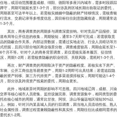
住地，或活动范围覆盖成都、绵阳、德阳等多座川内城市，需多时段跟踪
蹲守，周期可能延长至1-3个月，部分涉及跨区域长期出轨取证的委托，
周期甚至可达半年以上。若需核实婚姻中隐蔽的财产转移情况，需核查银
行流水、交易记录等多维度信息，因目标往往刻意隐藏痕迹，周期通常达
1-3个月。
其次，商务调查类的周期多与调查深度挂钩。针对竞品产品报价、渠
道布局等公开信息的收集，周期较短，通常3-7天即可完成；若需获取竞
品的隐蔽合作关系、内部运营数据，需通过实地走访、行业人员暗访等方
式挖掘，且四川部分地区商业场景分散，调查难度较高，周期会延长至1-
6个月不等。针对个人的商务背景调查，若仅需核实基本履历、征信情
况，周期1-2周；若需核查隐蔽的职业经历、关联风险，需耗时1-3个月。
再次，财产调查类的周期取决于资产的隐蔽程度。若核实名下房产、
车辆、公开工商信息等易查资产，周期1-2周即可出具结果；若需追踪隐
蔽的资产转移、第三方代持资产，需多渠道摸排核实，周期可能达1-4个
月，部分涉及跨境资产线索的委托，周期会更长。
此外，地域差异对周期的影响不可忽视。四川地域辽阔，成都、川渝
交界等核心城市人员密集、监控设施完善、调查资源集中，相同类型的委
托在核心城市的周期，通常比甘孜、阿坝、凉山等偏远地区缩短30%以
上。例如，针对川内某县城人员的行踪调查，因当地人员流动性低、熟人
社会属性强，调查过程需兼顾隐蔽性和真实性，周期往往比成都同需求的
委托长1-2周。