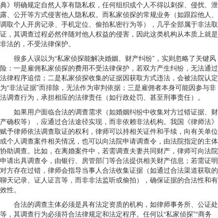
典》明确规定自然人享有隐私权，任何组织或个人不得以刺探、侵扰、泄
露、公开等方式侵害他人隐私权。而私家侦探的常规业务（如跟踪他人、
调取个人开房记录、手机定位、偷拍私密行为等），几乎全部属于非法取
证，其调查过程必然伴随对他人权益的侵害，因此这类机构从本质上就是
非法的，不受法律保护。
很多人误以为“私家侦探能解决婚姻、财产纠纷”，实则忽略了关键风
险：一是雇佣私家侦探的费用不受法律保护，若双方产生纠纷，无法通过
法律程序追偿；二是私家侦探收集的证据因获取方式违法，会被法院认定
为“非法证据”而排除，无法作为审判依据；三是雇佣者本身可能因参与非
法调查行为，承担相应的法律责任（如行政处罚、甚至刑事责任）。
如果用户面临合法的调查需求（如婚姻纠纷中收集对方过错证据、财
产确权等），应通过合法途径实现，而非依赖非法机构。我国《律师法》
赋予律师依法调查取证的权利，律师可以持相关证件和手续，向有关单位
或个人调查案件相关情况，也可以向法院申请调查令，由法院指定的主体
协助调查。比如，在离婚案件中，若需调查夫妻共同财产，律师可向法院
申请出具调查令，由银行、房管部门等合法提供相关财产信息；若需证明
对方存在过错，律师会指导当事人合法收集证据（如通过合法渠道获取的
聊天记录、证人证言等，而非非法监听或偷拍），确保证据的合法性和有
效性。
合法的调查主体必须是具有法定资质的机构，如律师事务所、公证处
等，其调查行为必须符合法律规定和法定程序。任何以“私家侦探”“商务