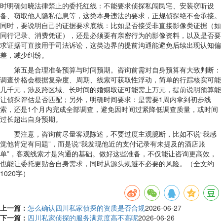
时明确知晓法律禁止的委托红线：不能要求侦探私闯民宅、安装窃听设
备、窃取他人隐私信息等，这类本身违法的要求，正规侦探绝不会承接。
同时，要说明自己的证据要求底线：比如是否接受非直接影像类证据（如
同行记录、消费凭证），还是必须要有亲密行为的影像资料，以及是否要
求证据可直接用于司法诉讼，这类边界的提前沟通能避免后续出现认知偏
差，减少纠纷。
第五是合理准备预算与时间预期。咨询前需对自身预算有大致判断：
调查价格会根据复杂度、周期、线索可获取性浮动，简单的行踪核实可能
几千元，涉及跨区域、长时间的婚姻取证可能需上万元，提前说明预算能
让侦探评估是否匹配；另外，明确时间要求：是需要1周内拿到初步线
索，还是1个月内完成全部调查，避免因时间过紧降低调查质量，或时间
过长超出自身预期。
要注意，咨询前尽量客观陈述，不要过度主观臆断，比如不说“我感
觉他肯定有问题”，而是说“我发现他近的支付记录有未提及的酒店账
单”，客观线索才是沟通的基础。做好这些准备，不仅能让咨询更高效，
也能让委托更贴合自身需求，同时从源头规避不必要的风险。（全文约
1020字）
上一篇：
怎么确认四川私家侦探的资质是否合规
2026-06-27
下一篇：
四川私家侦探的服务满意度高不高呢
2026-06-26