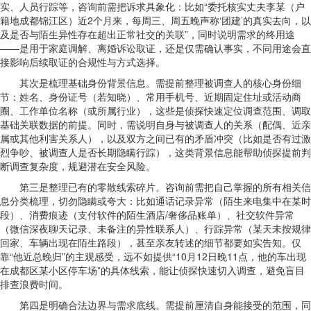
实、人员行踪等，咨询前需把诉求具象化：比如“委托核实丈夫李某（户
籍地成都锦江区）近2个月来，每周三、周五晚声称‘团建’的真实去向，以
及是否与陌生异性存在超出正常社交的关联”，同时说明需求的终用途
——是用于家庭调解、离婚诉讼取证，还是仅需确认事实，不同用途会直
接影响后续取证的合规性与方式选择。
其次是梳理基础身份背景信息。需提前整理被调查人的核心身份细
节：姓名、身份证号（若知晓）、常用手机号、近期固定住址或活动商
圈、工作单位名称（或所属行业），这些是侦探快速定位调查范围、调取
基础关联数据的前提。同时，需说明自身与被调查人的关系（配偶、近亲
属或其他利害关系人），以及双方之间已有的矛盾冲突（比如是否有过激
烈争吵、被调查人是否长期隐瞒行踪），这类背景信息能帮助侦探提前判
断调查复杂度，规避潜在安全风险。
第三是整理已有的零散线索碎片。咨询前需把自己掌握的所有相关信
息分类梳理，切勿隐瞒或夸大：比如通话记录异常（陌生来电集中在某时
段）、消费痕迹（支付软件的陌生酒店/奢侈品账单）、社交软件异常
（微信深夜聊天记录、未备注的异性联系人）、行踪异常（某天未按规律
回家、车辆出现在陌生路段），甚至亲友转述的细节都要如实告知。仅
靠“他近总晚归”的主观感受，远不如提供“10月12日晚11点，他的车出现
在成都区某小区停车场”的具体线索，能让侦探快速切入调查，避免盲目
排查浪费时间。
第四是明确合法边界与需求底线。需提前厘清自身能接受的范围，同