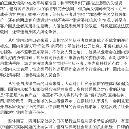
的正面反馈集中在效率与精准度，称“帮我拿到了能推进流程的关键资
料”，也有客户强调团队的保密性符合预期。但负面反馈同样突出：近三
成受访客户提到收费不透明，部分从业者以“押金”“加急费”等名义额外加
价；还有约两成客户遭遇过“收钱不办事”“泄露委托信息”的情况，甚至有
客户因从业者采用非法监听、入侵信息系统等手段取证，导致证据被法院
驳回，还牵连自身陷入舆论争议。
从行业内部的口碑来看，四川地区的从业者群体形成了不成文的评价
标准。圈内普遍认可“守边界”的同行：即仅针对公开信息、不侵犯他人核
心隐私（如不监听直系家属、不涉及人身胁迫），这类从业者会在圈内形
成良好的协作口碑，甚至有同行会相互推荐合规的委托资源。而对那些采
用非法手段、游走在法律边缘的“野路子”从业者，圈内多持排斥态度，不
少业内人士表示，怕这类同行的违规操作牵连整个行业的口碑，因此会主
动划清界限，拒绝与这类人员合作。
从社会与法律层面的口碑来看，大众对四川私家侦探的整体印象偏负
面。因国内未赋予私家侦探合法经营资质，多数普通民众对行业的认知
是“不正规”“灰色产业”，甚至有不少人将其与“诈骗”“侵犯隐私”直接挂钩。
四川部分政务、商业领域的从业者也表示，在接触相关事务时，会刻意避
开与私家侦探行业的关联，怕影响自身的合法合规形象，这也反映了社会
层面对行业的普遍不信任。
整体而言，四川私家侦探的口碑是行业属性与需求矛盾的缩影：有需
求端解决实际问题的正面认可，也有法律与社会层面的负面质疑，口碑的