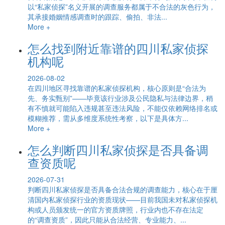
以“私家侦探”名义开展的调查服务都属于不合法的灰色行为，
其承接婚姻情感调查时的跟踪、偷拍、非法...
More +
怎么找到附近靠谱的四川私家侦探
机构呢
2026-08-02
在四川地区寻找靠谱的私家侦探机构，核心原则是“合法为
先、务实甄别”——毕竟该行业涉及公民隐私与法律边界，稍
有不慎就可能陷入违规甚至违法风险，不能仅依赖网络排名或
模糊推荐，需从多维度系统性考察，以下是具体方...
More +
怎么判断四川私家侦探是否具备调
查资质呢
2026-07-31
判断四川私家侦探是否具备合法合规的调查能力，核心在于厘
清国内私家侦探行业的资质现状——目前我国未对私家侦探机
构或人员颁发统一的官方资质牌照，行业内也不存在法定
的“调查资质”，因此只能从合法经营、专业能力、...