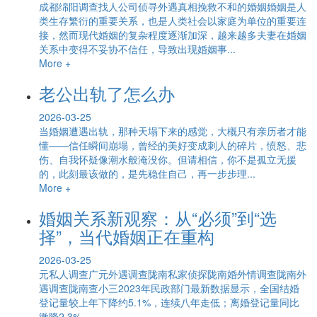
成都绵阳调查找人公司侦寻外遇真相挽救不和的婚姻婚姻是人
类生存繁衍的重要关系，也是人类社会以家庭为单位的重要连
接，然而现代婚姻的复杂程度逐渐加深，越来越多夫妻在婚姻
关系中变得不妥协不信任，导致出现婚姻事...
More +
老公出轨了怎么办
2026-03-25
当婚姻遭遇出轨，那种天塌下来的感觉，大概只有亲历者才能
懂——信任瞬间崩塌，曾经的美好变成刺人的碎片，愤怒、悲
伤、自我怀疑像潮水般淹没你。但请相信，你不是孤立无援
的，此刻最该做的，是先稳住自己，再一步步理...
More +
婚姻关系新观察：从“必须”到“选
择”，当代婚姻正在重构
2026-03-25
元私人调查广元外遇调查陇南私家侦探陇南婚外情调查陇南外
遇调查陇南查小三2023年民政部门最新数据显示，全国结婚
登记量较上年下降约5.1%，连续八年走低；离婚登记量同比
微降2.3%，