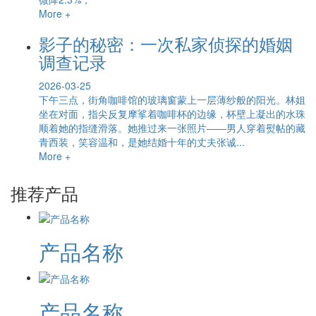
More +
影子的秘密：一次私家侦探的婚姻
调查记录
2026-03-25
下午三点，街角咖啡馆的玻璃窗蒙上一层薄纱般的阳光。林姐
坐在对面，指尖反复摩挲着咖啡杯的边缘，杯壁上凝出的水珠
顺着她的指缝滑落。她推过来一张照片——男人穿着熨帖的藏
青西装，笑容温和，是她结婚十年的丈夫张诚...
More +
推荐产品
产品名称
产品名称