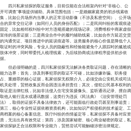
四川私家侦探的取证服务，目前仅能在合法框架内针对“非核心、公
开可调查”事项提供辅助。具体范围包括：一是婚姻家庭类的初步线索收
集，比如公共场所内当事人的正常活动影像（不涉及私密空间）、公开场
合的异常交往记录（如同行人员的身份匹配）；二是民间纠纷的客观痕迹
固定，比如相邻权纠纷中对方违规搭建的现场记录、消费维权中商家虚假
宣传的场景证据；三是商业合作中的履约辅助线索，比如合作方延迟交货
的沟通凭证、项目推进中的延误痕迹等。这类服务的核心价值是降低个人
取证时的冲突风险，专业人员的隐蔽性和经验能避免个人跟踪时的尴尬或
肢体冲突，同时帮委托人梳理线索，为后续协商或法律程序提供初步依
据。
但必须明确的是，四川私家侦探无法解决各类取证问题，存在清晰的
能力边界：首先，涉及刑事犯罪的取证不可碰，比如涉嫌诈骗、职务侵
占、重婚罪的核心证据，私家侦探无权限介入，必须交由公安机关或司法
机关处理，贸然收集反而会因违法承担责任；其次，侵犯公民基本权利的
取证是法律红线，比如非法侵入住宅安装摄像头、监听通讯记录、擅自调
取他人银行流水或通讯数据，这类行为违反《民法典》《治安管理处罚
法》，取得的证据不具备法律效力，还可能面临行政处罚甚至刑事追责；
第三，核心专业性证据依赖资质机构，比如知识产权侵权的技术鉴定、工
商档案的核心备案信息、医疗纠纷的伤情鉴定等，私家侦探不具备对应资
质，无法出具有效凭证；第四，涉及国家秘密、核心商业秘密的取证，私
家侦探缺乏合法权限和专业能力，贸然尝试可能触碰涉密法律规定。