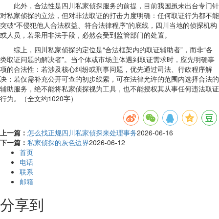
此外，合法性是四川私家侦探服务的前提，目前我国虽未出台专门针
对私家侦探的立法，但对非法取证的打击力度明确：任何取证行为都不能
突破“不侵犯他人合法权益、符合法律程序”的底线，四川当地的侦探机构
或人员，若采用非法手段，必然会受到监管部门的处置。
综上，四川私家侦探的定位是“合法框架内的取证辅助者”，而非“各
类取证问题的解决者”。当个体或市场主体遇到取证需求时，应先明确事
项的合法性：若涉及核心纠纷或刑事问题，优先通过司法、行政程序解
决；若仅需补充公开可查的初步线索，可在法律允许的范围内选择合法的
辅助服务，绝不能将私家侦探视为工具，也不能授权其从事任何违法取证
行为。（全文约1020字）
上一篇：
怎么找正规四川私家侦探来处理事务
2026-06-16
下一篇：
私家侦探的灰色边界
2026-06-12
首页
电话
联系
邮箱
分享到