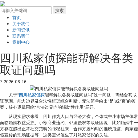
首页
关于我们
新闻资讯
联系我们
案例中心
四川私家侦探能帮解决各类
取证问题吗
7
2026-06-16
关于“
四川私家侦探
能帮解决各类取证问题吗”这一问题，需结合其取
证范围、能力边界及合法性框架综合判断，无法简单给出“是”或“否”的答
案，核心逻辑围绕“合法边界内的辅助性作用”展开。
从现实需求来看，四川作为人口与经济大省，个体或中小市场主体常
面临婚姻权益受损、小额商业违约、邻里侵权等取证困境：比如婚姻中一
方存在超出正常社交范畴的隐秘往来、合作方履约时的推诿痕迹、商家虚
假宣传的现场证据等，这类需求催生了对私家侦探的关注。