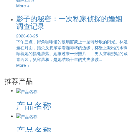
More +
影子的秘密：一次私家侦探的婚姻
调查记录
2026-03-25
下午三点，街角咖啡馆的玻璃窗蒙上一层薄纱般的阳光。林姐
坐在对面，指尖反复摩挲着咖啡杯的边缘，杯壁上凝出的水珠
顺着她的指缝滑落。她推过来一张照片——男人穿着熨帖的藏
青西装，笑容温和，是她结婚十年的丈夫张诚...
More +
推荐产品
产品名称
产品名称