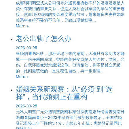
成都绵阳调查找人公司侦寻外遇真相挽救不和的婚姻婚姻是人
类生存繁衍的重要关系，也是人类社会以家庭为单位的重要连
接，然而现代婚姻的复杂程度逐渐加深，越来越多夫妻在婚姻
关系中变得不妥协不信任，导致出现婚姻事...
More +
老公出轨了怎么办
2026-03-25
当婚姻遭遇出轨，那种天塌下来的感觉，大概只有亲历者才能
懂——信任瞬间崩塌，曾经的美好变成刺人的碎片，愤怒、悲
伤、自我怀疑像潮水般淹没你。但请相信，你不是孤立无援
的，此刻最该做的，是先稳住自己，再一步步理...
More +
婚姻关系新观察：从“必须”到“选
择”，当代婚姻正在重构
2026-03-25
元私人调查广元外遇调查陇南私家侦探陇南婚外情调查陇南外
遇调查陇南查小三2023年民政部门最新数据显示，全国结婚
登记量较上年下降约5.1%，连续八年走低；离婚登记量同比
微降2.3%，