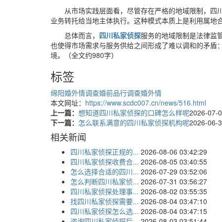
从市场实践层面看，尽管存在严格的地域限制，四
业务转托给当地主体执行。这种模式本质上是利用属地
总体而言，
四川私家侦探
服务的地域限制是法律监
也使得市场需求与服务供给之间形成了难以调和的矛盾
境。（全文约980字）
标签
绵阳婚外情调查
婚前品行调查
婚外情
本文网址：
https://www.scdc007.cn/news/516.html
上一篇：
想知道四川私家侦探的口碑怎么样呢
2026-07-
下一篇：
怎么联系满意的四川私家侦探机构呢
2026-06-
相关新闻
四川私家侦探正规的...
2026-08-06 03:42:29
四川私家侦探收费合...
2026-08-05 03:40:55
怎么选择合适的四川...
2026-07-29 03:52:06
怎么判断四川私家侦...
2026-07-31 03:56:27
四川私家侦探处理事...
2026-08-02 03:55:35
找四川私家侦探需要...
2026-08-04 03:47:10
四川私家侦探怎么选...
2026-08-04 03:47:15
咨询四川私家侦探后...
2026-08-03 03:51:44