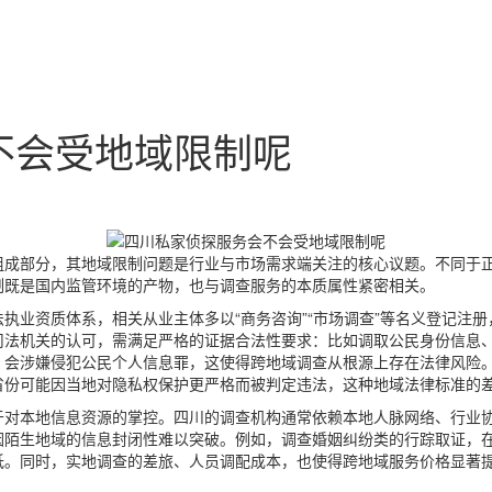
不会受地域限制呢
组成部分，其地域限制问题是行业与市场需求端关注的核心议题。不同于
制既是国内监管环境的产物，也与调查服务的本质属性紧密相关。
执业资质体系，相关从业主体多以“商务咨询”“市场调查”等名义登记注
司法机关的认可，需满足严格的证据合法性要求：比如调取公民身份信息
，会涉嫌侵犯公民个人信息罪，这使得跨地域调查从根源上存在法律风险
省份可能因当地对隐私权保护更严格而被判定违法，这种地域法律标准的
于对本地信息资源的掌控。四川的调查机构通常依赖本地人脉网络、行业
因陌生地域的信息封闭性难以突破。例如，调查婚姻纠纷类的行踪取证，
低。同时，实地调查的差旅、人员调配成本，也使得跨地域服务价格显著