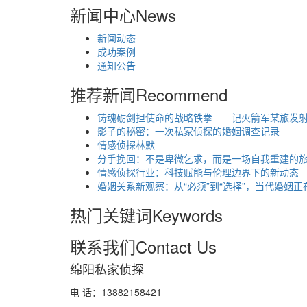
新闻中心
News
新闻动态
成功案例
通知公告
推荐新闻
Recommend
铸魂砺剑担使命的战略铁拳——记火箭军某旅发
影子的秘密：一次私家侦探的婚姻调查记录
情感侦探林默
分手挽回：不是卑微乞求，而是一场自我重建的
情感侦探行业：科技赋能与伦理边界下的新动态
婚姻关系新观察：从“必须”到“选择”，当代婚姻正
热门关键词
Keywords
联系我们
Contact Us
绵阳私家侦探
电 话：13882158421