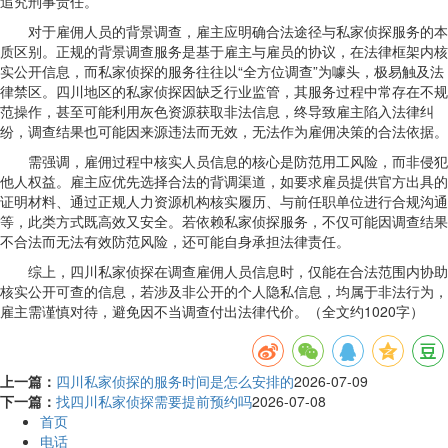
追究刑事责任。
对于雇佣人员的背景调查，雇主应明确合法途径与私家侦探服务的本
质区别。正规的背景调查服务是基于雇主与雇员的协议，在法律框架内核
实公开信息，而私家侦探的服务往往以“全方位调查”为噱头，极易触及法
律禁区。四川地区的私家侦探因缺乏行业监管，其服务过程中常存在不规
范操作，甚至可能利用灰色资源获取非法信息，终导致雇主陷入法律纠
纷，调查结果也可能因来源违法而无效，无法作为雇佣决策的合法依据。
需强调，雇佣过程中核实人员信息的核心是防范用工风险，而非侵犯
他人权益。雇主应优先选择合法的背调渠道，如要求雇员提供官方出具的
证明材料、通过正规人力资源机构核实履历、与前任职单位进行合规沟通
等，此类方式既高效又安全。若依赖私家侦探服务，不仅可能因调查结果
不合法而无法有效防范风险，还可能自身承担法律责任。
综上，四川私家侦探在调查雇佣人员信息时，仅能在合法范围内协助
核实公开可查的信息，若涉及非公开的个人隐私信息，均属于非法行为，
雇主需谨慎对待，避免因不当调查付出法律代价。（全文约1020字）
上一篇：
四川私家侦探的服务时间是怎么安排的
2026-07-09
下一篇：
找四川私家侦探需要提前预约吗
2026-07-08
首页
电话