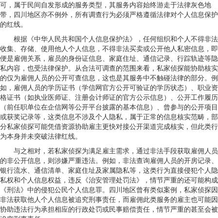
可，属于民间自发形成的服务类型，其服务内容始终游走于法律灰色地
带，四川地区亦不例外，所有调查行为必须严格遵循法律对个人信息保护
的红线。
根据《中华人民共和国个人信息保护法》，任何组织和个人不得非法
收集、存储、使用他人个人信息，不得非法买卖或公开他人私密信息，即
便是雇佣关系，雇员的身份证信息、家庭住址、通信记录、行踪轨迹等隐
私内容，也受法律保护。从合法可调查的范围来看，私家侦探能协助核实
的仅为雇佣人员的公开可查信息，这也是其服务中不触碰法律的部分。例
如，雇佣人员的学历证书（学信网官方公开可验证的学历状态）、职业资
格证书（如执业医师证、注册会计师证的官方公示信息）、公开工作履历
（前任职单位在企信网等公开平台披露的基本信息）、曾参与的公开项目
或获奖记录等，这类信息不涉及个人隐私，属于正常的信息核实范畴，部
分私家侦探可能凭借资源协助雇主更快对接公开渠道完成核实，但此类行
为本身并未突破法律红线。
与之相对，若私家侦探为满足雇主需求，通过非法手段获取雇佣人员
的非公开信息，则涉嫌严重违法。例如，非法查询雇佣人员的开房记录、
银行流水、通信清单、家庭住址及家属隐私等，这类行为直接侵犯个人隐
私权和个人信息权益，违反《治安管理处罚法》，情节严重的还可能构成
《刑法》中的侵犯公民个人信息罪。四川地区曾有类似案例，私家侦探因
非法获取他人个人信息被追究刑事责任，而雇佣此类服务的雇主也可能因
协助违法行为承担相应的行政处罚或民事赔偿责任，情节严重的甚至会被